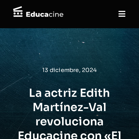
Saltar
al
Togg
contenido
Navi
Inicio
El Festival
13 diciembre, 2024
Ediciones Anteriores
Guías didácticas
La actriz Edith
Martínez-Val
Blog
revoluciona
Contáctanos
Educacine con «El