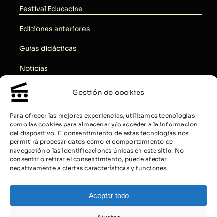
Festival Educacine
Ediciones anteriores
Guías didácticas
Noticias
Sedes
Gestión de cookies
Prensa
Para ofrecer las mejores experiencias, utilizamos tecnologías
como las cookies para almacenar y/o acceder a la información
Contáctanos
del dispositivo. El consentimiento de estas tecnologías nos
permitirá procesar datos como el comportamiento de
Aviso Legal
navegación o las identificaciones únicas en este sitio. No
consentir o retirar el consentimiento, puede afectar
Política de Privacidad RGPD
negativamente a ciertas características y funciones.
Política de Cookies
Aceptar todo