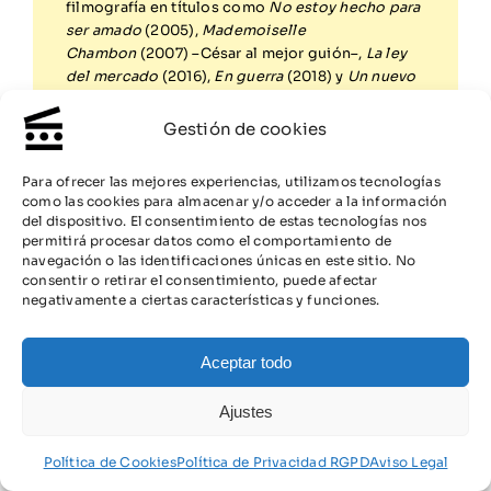
filmografía en títulos como
No estoy hecho para
ser amado
(2005),
Mademoiselle
Chambon
(2007) –César al mejor guión–,
La ley
del mercado
(2016),
En guerra
(2018) y
Un nuevo
mundo
(2021), aunque también aborda el cine de
época en
El jardín de Jeanette
(2017).
Gestión de cookies
Para ofrecer las mejores experiencias, utilizamos tecnologías
como las cookies para almacenar y/o acceder a la información
del dispositivo. El consentimiento de estas tecnologías nos
permitirá procesar datos como el comportamiento de
navegación o las identificaciones únicas en este sitio. No
consentir o retirar el consentimiento, puede afectar
negativamente a ciertas características y funciones.
La globalización de las empresas
Aceptar todo
Margen de maniobra de los directivos
intermedios
Ajustes
El valor de la palabra dada
Negociaciones empresa-trabajadores
Política de Cookies
Política de Privacidad RGPD
Aviso Legal
Confidencialidad de lo tratado a puerta